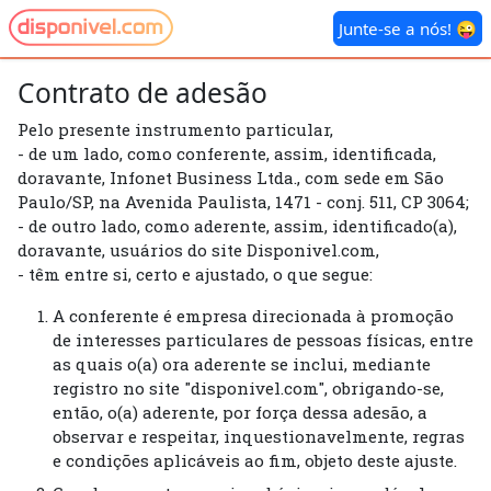
Junte-se a nós!
Junte-se a nós!
😜
😜
Contrato de adesão
Pelo presente instrumento particular,
- de um lado, como conferente, assim, identificada,
doravante, Infonet Business Ltda., com sede em São
Paulo/SP, na Avenida Paulista, 1471 - conj. 511, CP 3064;
- de outro lado, como aderente, assim, identificado(a),
doravante, usuários do site Disponivel.com,
- têm entre si, certo e ajustado, o que segue:
A conferente é empresa direcionada à promoção
de interesses particulares de pessoas físicas, entre
as quais o(a) ora aderente se inclui, mediante
registro no site "disponivel.com", obrigando-se,
então, o(a) aderente, por força dessa adesão, a
observar e respeitar, inquestionavelmente, regras
e condições aplicáveis ao fim, objeto deste ajuste.